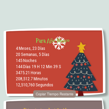
Para Año Nuevo
4
Meses, 23 Días
20
Semanas, 5 Días
145
Noches
144
Días 19 H 12 Min 38 S
3475.21
Horas
208,512.6
Minutos
12,510,759
Segundos
Copiar Tiempo Restante