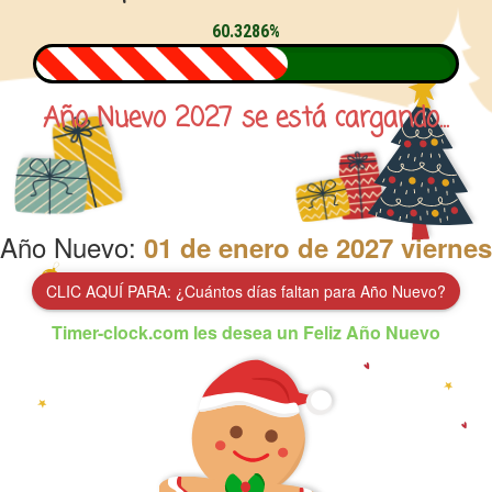
60.3286%
Año Nuevo
2027
se está cargando...
Año Nuevo:
01 de enero de 2027 viernes
CLIC AQUÍ PARA: ¿Cuántos días faltan para Año Nuevo?
Timer-clock.com les desea un Feliz Año Nuevo