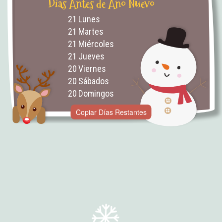
Días Antes de Año Nuevo
21
Lunes
21
Martes
21
Miércoles
21
Jueves
20
Viernes
20
Sábados
20
Domingos
Copiar Días Restantes