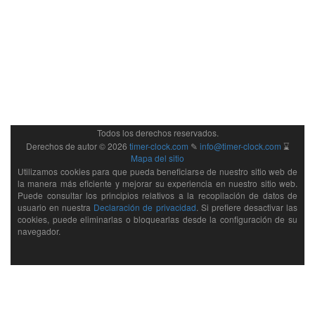
Todos los derechos reservados.
Derechos de autor ©
2026
timer-clock.com
✎
info@timer-clock.com
⌛
Mapa del sitio
Utilizamos cookies para que pueda beneficiarse de nuestro sitio web de
la manera más eficiente y mejorar su experiencia en nuestro sitio web.
Puede consultar los principios relativos a la recopilación de datos de
usuario en nuestra
Declaración de privacidad
. Si prefiere desactivar las
cookies, puede eliminarlas o bloquearlas desde la configuración de su
navegador.